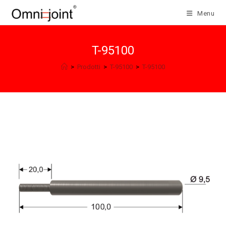
Salta
Menu
al
contenuto
T-95100
>
Prodotti
>
T-95100
>
T-95100