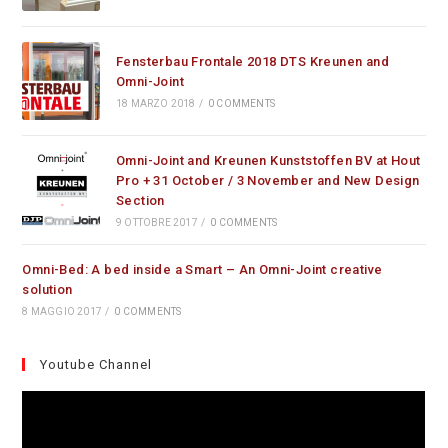
Fensterbau Frontale 2018 DTS Kreunen and
Omni-Joint
18 MARZO 2018
/
0 COMMENTS
Omni-Joint and Kreunen Kunststoffen BV at Hout
Pro + 31 October / 3 November and New Design
Section
9 OTTOBRE 2017
/
0 COMMENTS
Omni-Bed: A bed inside a Smart – An Omni-Joint creative
solution
8 MAGGIO 2017
/
0 COMMENTS
Youtube Channel