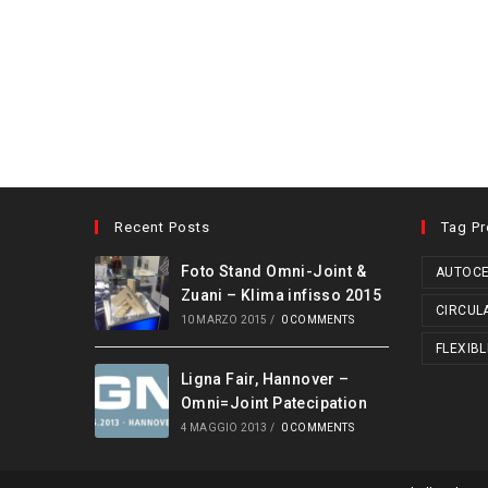
Recent Posts
Tag P
Foto Stand Omni-Joint &
AUTOCE
Zuani – Klima infisso 2015
CIRCUL
10 MARZO 2015
/
0 COMMENTS
FLEXIBL
Ligna Fair, Hannover –
Omni=Joint Patecipation
4 MAGGIO 2013
/
0 COMMENTS