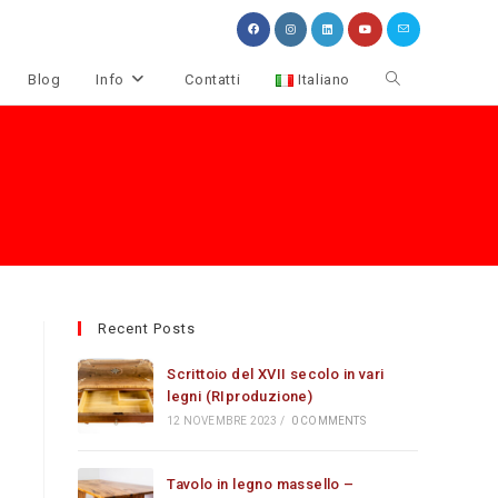
Attiva/disattiva
Blog
Info
Contatti
Italiano
la
ricerca
sul
sito
web
Recent Posts
Scrittoio del XVII secolo in vari
legni (RIproduzione)
12 NOVEMBRE 2023
/
0 COMMENTS
Tavolo in legno massello –