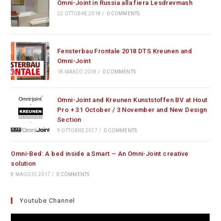
Omni-Joint in Russia alla fiera Lesdrevmash
22 OTTOBRE 2018
/
0 COMMENTS
Fensterbau Frontale 2018 DTS Kreunen and
Omni-Joint
18 MARZO 2018
/
0 COMMENTS
Omni-Joint and Kreunen Kunststoffen BV at Hout
Pro + 31 October / 3 November and New Design
Section
9 OTTOBRE 2017
/
0 COMMENTS
Omni-Bed: A bed inside a Smart – An Omni-Joint creative
solution
8 MAGGIO 2017
/
0 COMMENTS
Youtube Channel