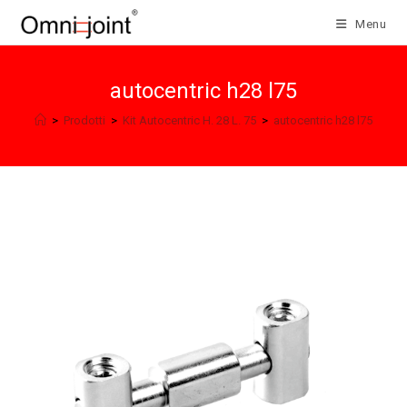
Salta
Menu
al
contenuto
autocentric h28 l75
>
Prodotti
>
Kit Autocentric H. 28 L. 75
>
autocentric h28 l75