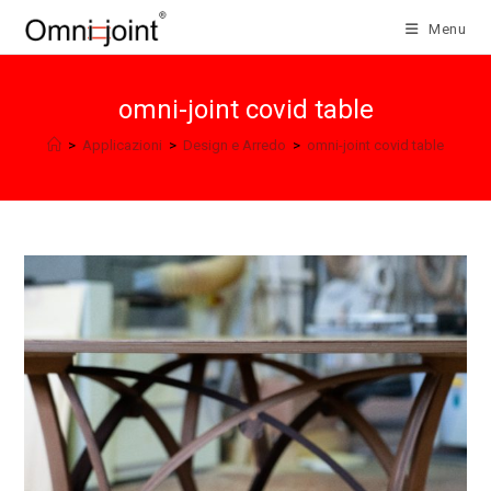
Salta
Menu
al
contenuto
omni-joint covid table
>
Applicazioni
>
Design e Arredo
>
omni-joint covid table