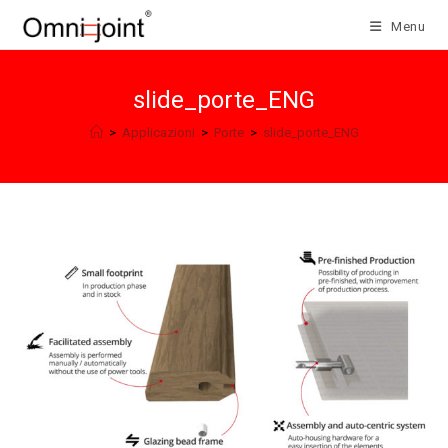
Salta
Menu
al
contenuto
slide_porte_ENG
>
Applicazioni
>
Porte
>
slide_porte_ENG