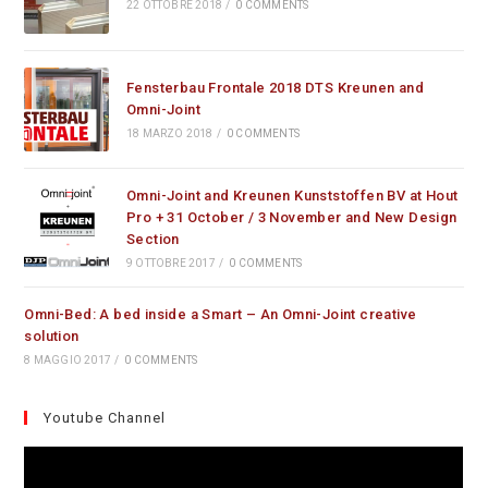
22 OTTOBRE 2018
/
0 COMMENTS
Fensterbau Frontale 2018 DTS Kreunen and
Omni-Joint
18 MARZO 2018
/
0 COMMENTS
Omni-Joint and Kreunen Kunststoffen BV at Hout
Pro + 31 October / 3 November and New Design
Section
9 OTTOBRE 2017
/
0 COMMENTS
Omni-Bed: A bed inside a Smart – An Omni-Joint creative
solution
8 MAGGIO 2017
/
0 COMMENTS
Youtube Channel