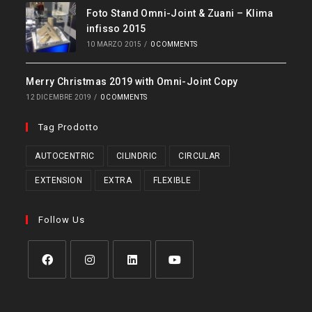
Foto Stand Omni-Joint & Zuani – Klima
infisso 2015
10 MARZO 2015
/
0 COMMENTS
Merry Christmas 2019 with Omni-Joint Copy
12 DICEMBRE 2019
/
0 COMMENTS
Tag Prodotto
AUTOCENTRIC
CILINDRIC
CIRCULAR
EXTENSION
EXTRA
FLEXIBLE
Follow Us
Opens
Opens
Opens
Opens
in
in
in
in