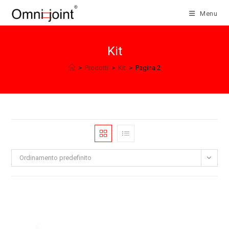
Salta
Menu
al
contenuto
Kit
>
Prodotti
>
Kit
>
Pagina 2
Ordinamento predefinito