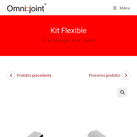
Salta
Menu
al
contenuto
Kit Flexible
>
Catalogue
>
Kit Flexible
Prodotto precedente
Prossimo prodotto