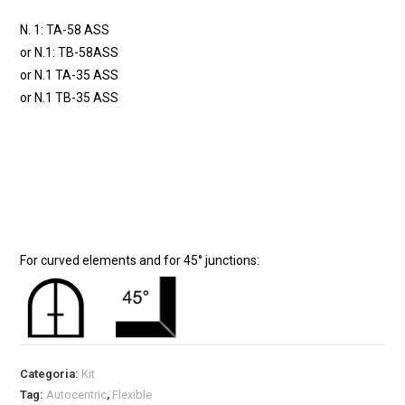
N. 1: TA-58 ASS
or N.1: TB-58ASS
or N.1 TA-35 ASS
or N.1 TB-35 ASS
For curved elements and for 45° junctions:
Categoria:
Kit
Tag:
Autocentric
,
Flexible