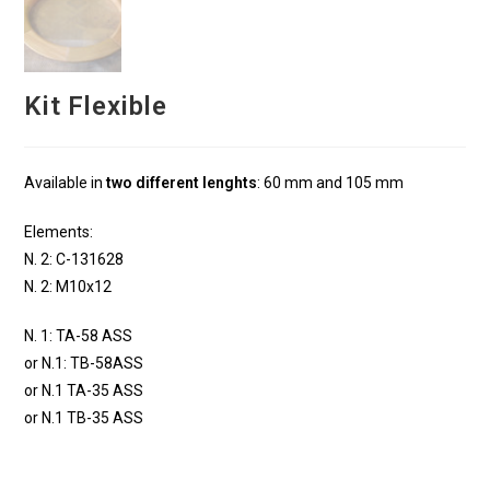
Kit Flexible
Available in
two different lenghts
: 60 mm and 105 mm
Elements:
N. 2: C-131628
N. 2: M10x12
N. 1: TA-58 ASS
or N.1: TB-58ASS
or N.1 TA-35 ASS
or N.1 TB-35 ASS