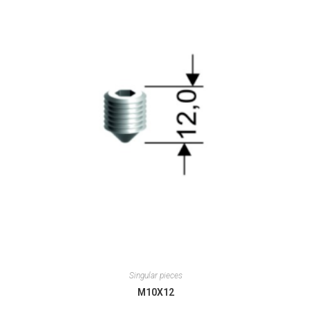
Singular pieces
M10X12