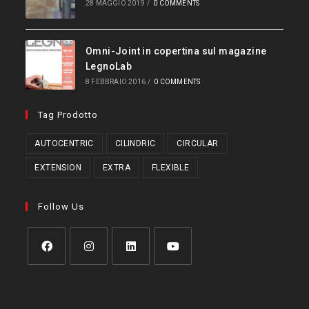
28 MAGGIO 2019
/
0 COMMENTS
Omni-Joint in copertina sul magazine
LegnoLab
8 FEBBRAIO 2016
/
0 COMMENTS
Tag Prodotto
AUTOCENTRIC
CILINDRIC
CIRCULAR
EXTENSION
EXTRA
FLEXIBLE
Follow Us
Opens
Opens
Opens
Opens
in
in
in
in
a
a
a
a