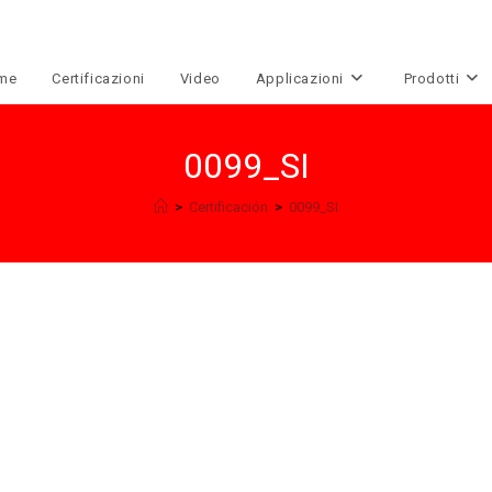
me
Certificazioni
Video
Applicazioni
Prodotti
0099_SI
>
Certificación
>
0099_SI