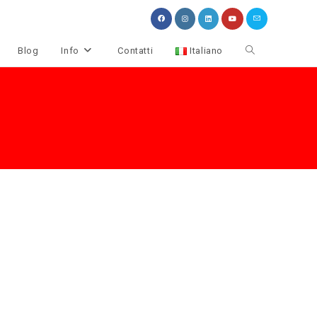
Attiva/disattiva
Blog
Info
Contatti
Italiano
la
ricerca
sul
sito
web