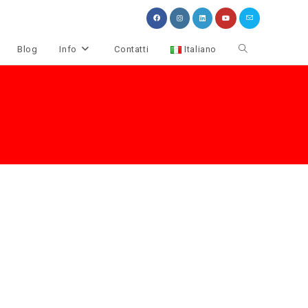
Attiva/disattiva
Blog
Info
Contatti
Italiano
la
ricerca
sul
sito
web