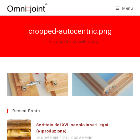
Salta
Menu
al
contenuto
cropped-autocentric.png
>
cropped-autocentric.png
Recent Posts
Scrittoio del XVII secolo in vari legni
(RIproduzione)
12 NOVEMBRE 2023
/
0 COMMENTS