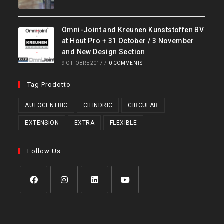
Omni-Joint and Kreunen Kunststoffen BV
at Hout Pro + 31 October / 3 November
and New Design Section
9 OTTOBRE 2017
/
0 COMMENTS
Tag Prodotto
AUTOCENTRIC
CILINDRIC
CIRCULAR
EXTENSION
EXTRA
FLEXIBLE
Follow Us
Opens
Opens
Opens
Opens
in
in
in
in
a
a
a
a