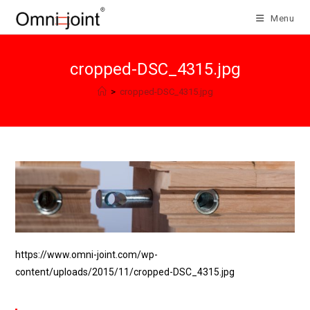
Salta
Menu
al
contenuto
cropped-DSC_4315.jpg
>
cropped-DSC_4315.jpg
https://www.omni-joint.com/wp-
content/uploads/2015/11/cropped-DSC_4315.jpg