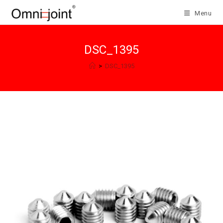
Salta
Menu
al
contenuto
DSC_1395
>
DSC_1395