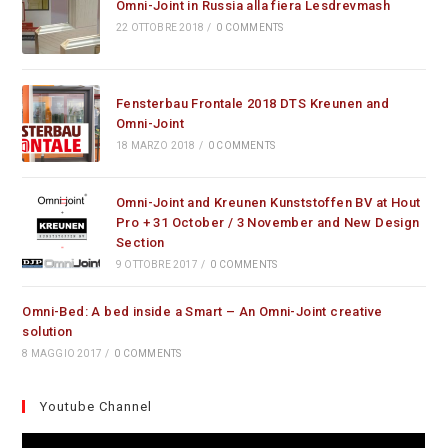
Omni-Joint in Russia alla fiera Lesdrevmash
22 OTTOBRE 2018
/
0 COMMENTS
Fensterbau Frontale 2018 DTS Kreunen and
Omni-Joint
18 MARZO 2018
/
0 COMMENTS
Omni-Joint and Kreunen Kunststoffen BV at Hout
Pro + 31 October / 3 November and New Design
Section
9 OTTOBRE 2017
/
0 COMMENTS
Omni-Bed: A bed inside a Smart – An Omni-Joint creative
solution
8 MAGGIO 2017
/
0 COMMENTS
Youtube Channel