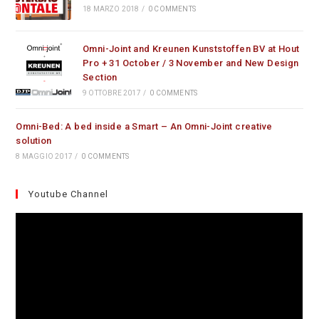
18 MARZO 2018
/
0 COMMENTS
Omni-Joint and Kreunen Kunststoffen BV at Hout
Pro + 31 October / 3 November and New Design
Section
9 OTTOBRE 2017
/
0 COMMENTS
Omni-Bed: A bed inside a Smart – An Omni-Joint creative
solution
8 MAGGIO 2017
/
0 COMMENTS
Youtube Channel