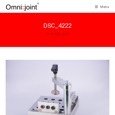
Salta
Menu
al
contenuto
DSC_4222
>
DSC_4222