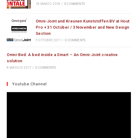
18 MARZO 2018
/
0 COMMENTS
Omni-Joint and Kreunen Kunststoffen BV at Hout
Pro + 31 October / 3 November and New Design
Section
9 OTTOBRE 2017
/
0 COMMENTS
Omni-Bed: A bed inside a Smart – An Omni-Joint creative
solution
8 MAGGIO 2017
/
0 COMMENTS
Youtube Channel