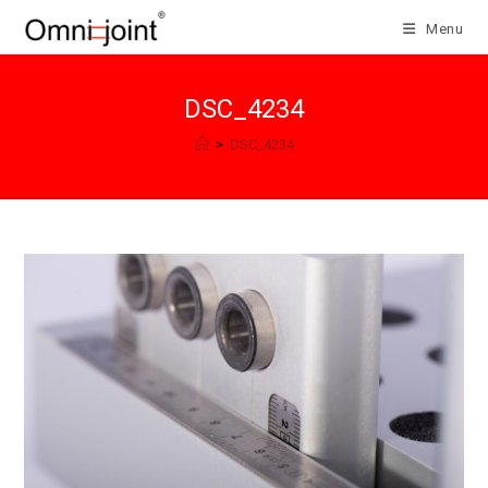
Salta
Menu
al
contenuto
DSC_4234
>
DSC_4234