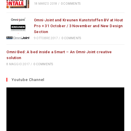
18 MARZO 2018
/
0 COMMENTS
Omni-Joint and Kreunen Kunststoffen BV at Hout
Pro + 31 October / 3 November and New Design
Section
9 OTTOBRE 2017
/
0 COMMENTS
Omni-Bed: A bed inside a Smart – An Omni-Joint creative
solution
8 MAGGIO 2017
/
0 COMMENTS
Youtube Channel