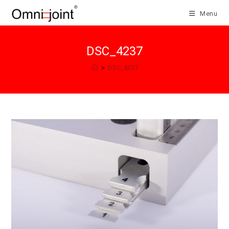
Salta
Menu
al
contenuto
DSC_4237
>
DSC_4237