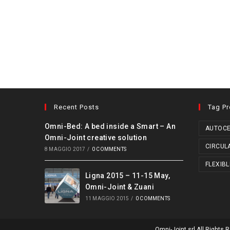
Recent Posts
Tag P
Omni-Bed: A bed inside a Smart – An
AUTOCE
Omni-Joint creative solution
CIRCUL
8 MAGGIO 2017
/
0 COMMENTS
FLEXIBL
Ligna 2015 – 11-15 May,
Omni-Joint & Zuani
11 MAGGIO 2015
/
0 COMMENTS
Omni-Joint srl All Right