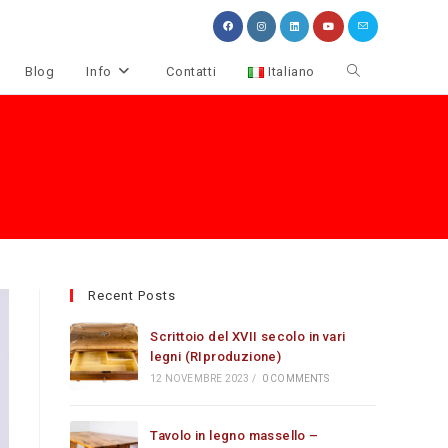
Attiva/disattiva
Blog
Info
Contatti
Italiano
la
ricerca
sul
sito
web
Recent Posts
Scrittoio del XVII secolo in vari
legni (RIproduzione)
12 NOVEMBRE 2023
/
0 COMMENTS
Tavolo in legno massello –