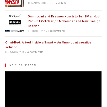
18 MARZO 2018
/
0 COMMENTS
Omni-Joint and Kreunen Kunststoffen BV at Hout
Pro + 31 October / 3 November and New Design
Section
9 OTTOBRE 2017
/
0 COMMENTS
Omni-Bed: A bed inside a Smart – An Omni-Joint creative
solution
8 MAGGIO 2017
/
0 COMMENTS
Youtube Channel