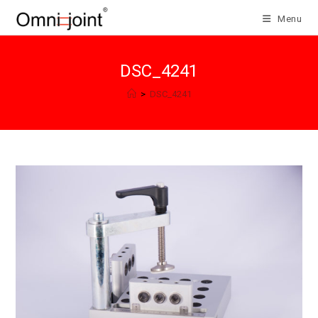
Salta
Menu
al
contenuto
DSC_4241
>
DSC_4241