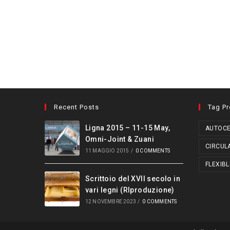
Recent Posts
Tag P
Ligna 2015 – 11-15 May,
AUTOCE
Omni-Joint & Zuani
CIRCUL
11 MAGGIO 2015
/
0 COMMENTS
FLEXIBL
Scrittoio del XVII secolo in
vari legni (RIproduzione)
12 NOVEMBRE 2023
/
0 COMMENTS