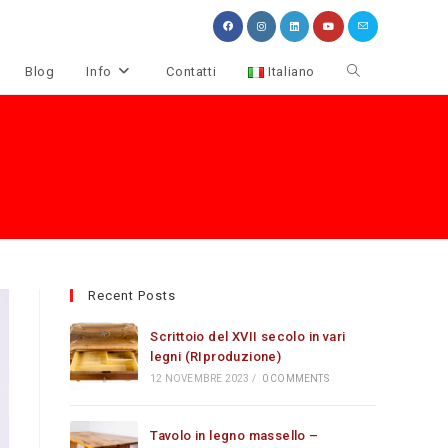
Attiva/disattiva
Blog
Info
Contatti
Italiano
la
ricerca
sul
sito
web
Recent Posts
Scrittoio del XVII secolo in vari
legni (RIproduzione)
12 NOVEMBRE 2023
/
0 COMMENTS
Tavolo in legno massello –