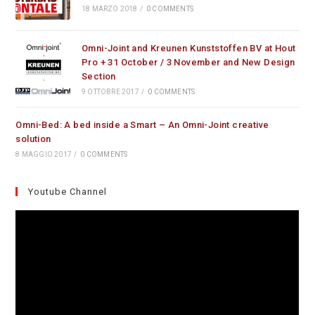
18 MARZO 2018
/
0 COMMENTS
Omni-Joint and Kreunen Kunststoffen BV at Hout
Pro + 31 October / 3 November and New Design
Section
9 OTTOBRE 2017
/
0 COMMENTS
Omni-Bed: A bed inside a Smart – An Omni-Joint creative
solution
8 MAGGIO 2017
/
0 COMMENTS
Youtube Channel