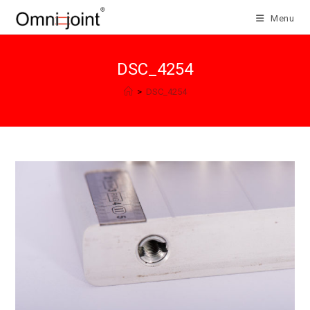
Salta
Menu
al
contenuto
DSC_4254
>
DSC_4254