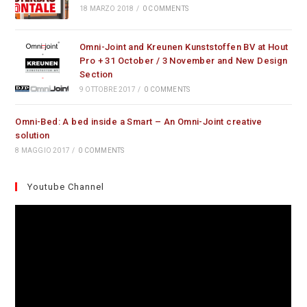
18 MARZO 2018
/
0 COMMENTS
Omni-Joint and Kreunen Kunststoffen BV at Hout
Pro + 31 October / 3 November and New Design
Section
9 OTTOBRE 2017
/
0 COMMENTS
Omni-Bed: A bed inside a Smart – An Omni-Joint creative
solution
8 MAGGIO 2017
/
0 COMMENTS
Youtube Channel