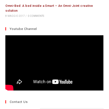
Omni-Bed: A bed inside a Smart – An Omni-Joint creative
solution
8 MAGGIO 2017
/
0 COMMENTS
Youtube Channel
Contact Us