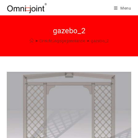
Salta
Menu
al
contenuto
gazebo_2
>
Einrichtungsgegenstände
>
gazebo_2