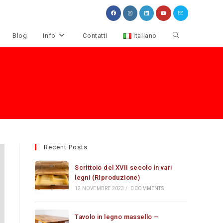
Attiva/disattiva
Blog
Info
Contatti
Italiano
la
ricerca
sul
sito
web
Recent Posts
Scrittoio del XVII secolo in vari
legni (RIproduzione)
12 NOVEMBRE 2023
/
0 COMMENTS
Tavolo in legno massello –