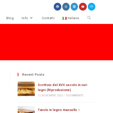
Attiva/disattiva
Blog
Info
Contatti
Italiano
la
ricerca
sul
sito
web
Recent Posts
Scrittoio del XVII secolo in vari
legni (RIproduzione)
12 NOVEMBRE 2023
/
0 COMMENTS
Tavolo in legno massello –