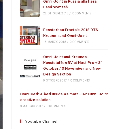
Omni-Joint in Russia alla fiera
Lesdrevmash
22 OTTOBRE 2018
/
0 COMMENTS
Fensterbau Frontale 2018 DTS
Kreunen and Omni-Joint
18 MARZO 2018
/
0 COMMENTS
Omni-Joint and Kreunen
Kunststoffen BV at Hout Pro + 31
October / 3 November and New
Design Section
9 OTTOBRE 2017
/
0 COMMENTS
Omni-Bed: A bed inside a Smart – An Omni-Joint
creative solution
8 MAGGIO 2017
/
0 COMMENTS
Youtube Channel