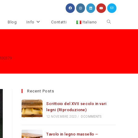
Attiva/disattiva
Blog
Info
Contatti
Italiano
la
ricerca
00379
sul
sito
web
Recent Posts
Scrittoio del XVII secolo in vari
legni (RIproduzione)
12 NOVEMBRE 2023
/
0 COMMENTS
Tavolo in legno massello –