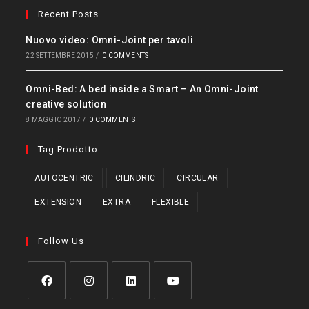
Recent Posts
Nuovo video: Omni-Joint per tavoli
22 SETTEMBRE 2015
/
0 COMMENTS
Omni-Bed: A bed inside a Smart – An Omni-Joint
creative solution
8 MAGGIO 2017
/
0 COMMENTS
Tag Prodotto
AUTOCENTRIC
CILINDRIC
CIRCULAR
EXTENSION
EXTRA
FLEXIBLE
Follow Us
Opens
Opens
Opens
Opens