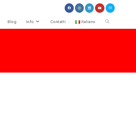
Attiva/disattiva
Blog
Info
Contatti
Italiano
la
ricerca
sul
sito
web