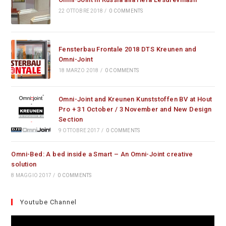
22 OTTOBRE 2018
/
0 COMMENTS
Fensterbau Frontale 2018 DTS Kreunen and
Omni-Joint
18 MARZO 2018
/
0 COMMENTS
Omni-Joint and Kreunen Kunststoffen BV at Hout
Pro + 31 October / 3 November and New Design
Section
9 OTTOBRE 2017
/
0 COMMENTS
Omni-Bed: A bed inside a Smart – An Omni-Joint creative
solution
8 MAGGIO 2017
/
0 COMMENTS
Youtube Channel