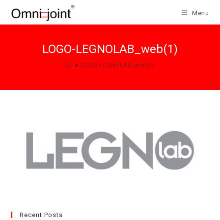
Salta
Menu
al
contenuto
LOGO-LEGNOLAB_web(1)
>
LOGO-LEGNOLAB_web(1)
Recent Posts