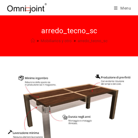
Salta
Menu
al
contenuto
arredo_tecno_sc
>
Mobiliarios y otro
>
arredo_tecno_sc