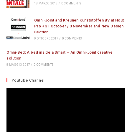
18 MARZO 2018
/
0 COMMENTS
Omni-Joint and Kreunen Kunststoffen BV at Hout
Pro + 31 October / 3 November and New Design
Section
9 OTTOBRE 2017
/
0 COMMENTS
Omni-Bed: A bed inside a Smart – An Omni-Joint creative
solution
8 MAGGIO 2017
/
0 COMMENTS
Youtube Channel