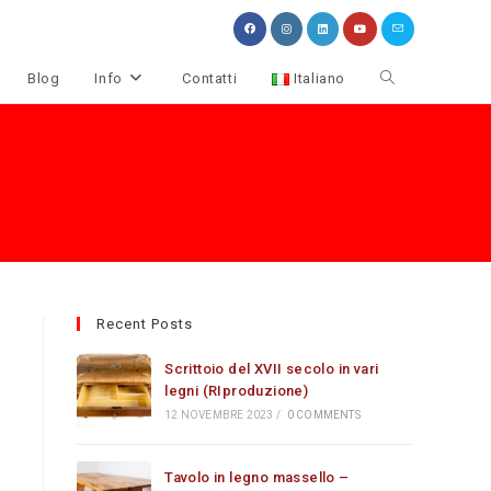
Attiva/disattiva
Blog
Info
Contatti
Italiano
la
ricerca
sul
sito
web
Recent Posts
Scrittoio del XVII secolo in vari
legni (RIproduzione)
12 NOVEMBRE 2023
/
0 COMMENTS
Tavolo in legno massello –