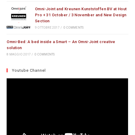
Omni-Joint and Kreunen Kunststoffen BV at Hout
Pro + 31 October / 3 November and New Design
Section
9 OTTOBRE 2017
/
0 COMMENTS
Omni-Bed: A bed inside a Smart – An Omni-Joint creative
solution
8 MAGGIO 2017
/
0 COMMENTS
Youtube Channel