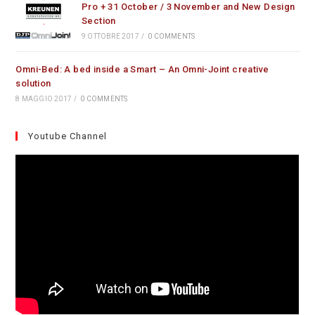
Pro + 31 October / 3 November and New Design
Section
9 OTTOBRE 2017
/
0 COMMENTS
Omni-Bed: A bed inside a Smart – An Omni-Joint creative
solution
8 MAGGIO 2017
/
0 COMMENTS
Youtube Channel