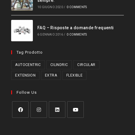
sempre.
10 GIUGNO 2020
/
0 COMMENTS
FAQ – Risposte a domande frequenti
6 GENNAIO 2016
/
0 COMMENTS
Tag Prodotto
AUTOCENTRIC
CILINDRIC
CIRCULAR
EXTENSION
EXTRA
FLEXIBLE
Follow Us
Opens
Opens
Opens
Opens
in
in
in
in