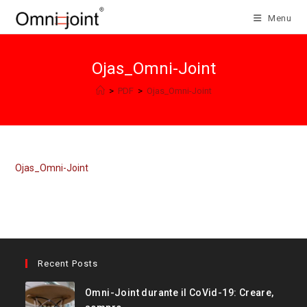
Salta
Menu
al
contenuto
Ojas_Omni-Joint
>
PDF
>
Ojas_Omni-Joint
Ojas_Omni-Joint
Recent Posts
Omni-Joint durante il CoVid-19: Creare,