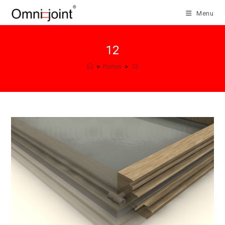
Salta
Menu
al
contenuto
12
>
Portes
>
12