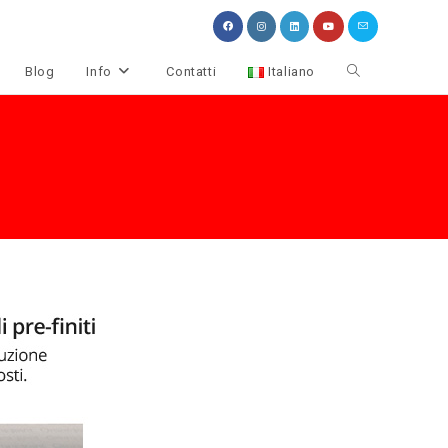
Attiva/disattiva
Blog
Info
Contatti
Italiano
la
ricerca
sul
sito
web