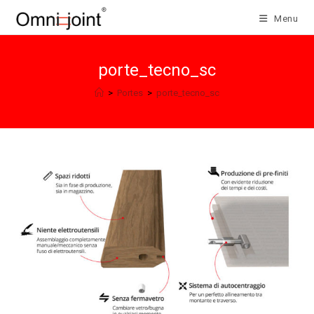
Salta
Menu
al
contenuto
porte_tecno_sc
>
Portes
>
porte_tecno_sc