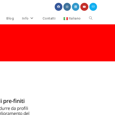
Attiva/disattiva
Blog
Info
Contatti
Italiano
la
ricerca
sul
sito
web