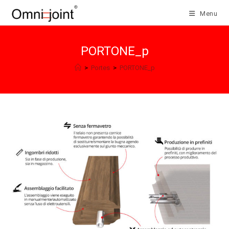
Salta
Menu
al
contenuto
PORTONE_p
>
Portes
>
PORTONE_p