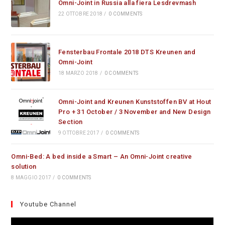
Omni-Joint in Russia alla fiera Lesdrevmash
22 OTTOBRE 2018
/
0 COMMENTS
Fensterbau Frontale 2018 DTS Kreunen and
Omni-Joint
18 MARZO 2018
/
0 COMMENTS
Omni-Joint and Kreunen Kunststoffen BV at Hout
Pro + 31 October / 3 November and New Design
Section
9 OTTOBRE 2017
/
0 COMMENTS
Omni-Bed: A bed inside a Smart – An Omni-Joint creative
solution
8 MAGGIO 2017
/
0 COMMENTS
Youtube Channel