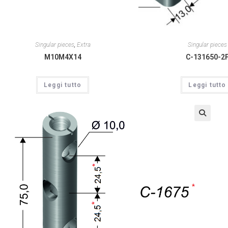
Singular pieces
,
Extra
Singular pieces
M10M4X14
C-131650-2
Leggi tutto
Leggi tutto