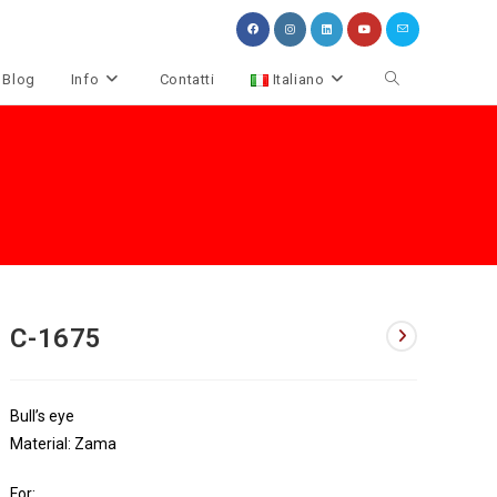
Attiva/disattiva
Blog
Info
Contatti
Italiano
la
ricerca
sul
sito
web
C-1675
Bull’s eye
Material: Zama
For: