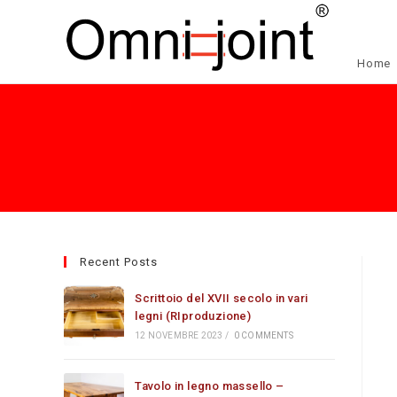
Salta
al
contenuto
Home
Recent Posts
Scrittoio del XVII secolo in vari
legni (RIproduzione)
12 NOVEMBRE 2023
/
0 COMMENTS
Tavolo in legno massello –