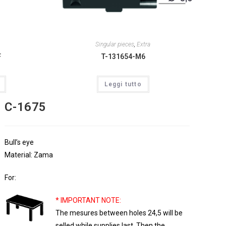
Singular pieces
,
Extra
F
T-131654-M6
Leggi tutto
C-1675
Bull’s eye
Material: Zama
For:
* IMPORTANT NOTE:
The mesures between holes 24,5 will be
selled while supplies last. Then the