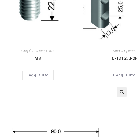
Singular pieces
,
Extra
Singular pieces
M8
C-131650-2
Leggi tutto
Leggi tutto