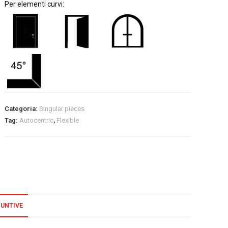
Per elementi curvi:
Categoria:
Singular pieces
Tag:
Autocentric
,
Flexible
IUNTIVE