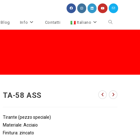
Attiva/disattiva
Blog
Info
Contatti
Italiano
la
ricerca
sul
sito
web
TA-58 ASS
Tirante (pezzo speciale)
Materiale: Acciaio
Finitura: zincato