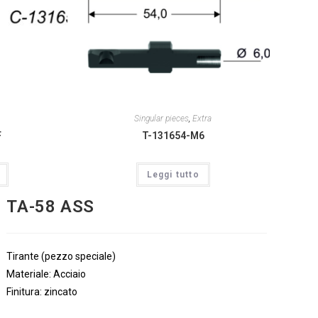
Singular pieces
,
Extra
F
T-131654-M6
Leggi tutto
TA-58 ASS
Tirante (pezzo speciale)
Materiale: Acciaio
Finitura: zincato