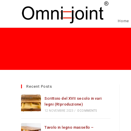
Salta
al
contenuto
Home
Recent Posts
Scrittoio del XVII secolo in vari
legni (RIproduzione)
12 NOVEMBRE 2023
/
0 COMMENTS
Tavolo in legno massello –