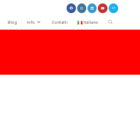
Attiva/disattiva
Blog
Info
Contatti
Italiano
la
ricerca
sul
sito
web