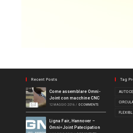
Recent Posts
Tag P
Come assemblare Omni-
AUTOCE
Joint con macchine CNC
CIRCUL
12 MAGGIO 2016
/
0 COMMENTS
FLEXIBL
Ligna Fair, Hannover –
Omni=Joint Patecipation