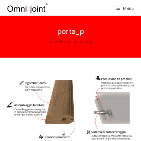
Salta
Menu
al
contenuto
porta_p
>
Puertas
>
porta_p