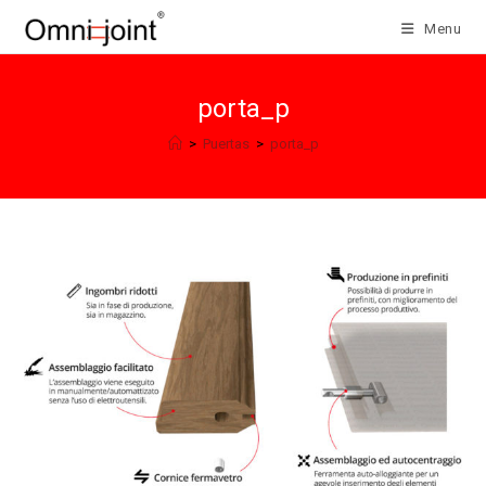
Salta
Menu
al
contenuto
porta_p
>
Puertas
>
porta_p