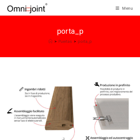
Salta
Menu
al
contenuto
porta_p
>
Puertas
>
porta_p