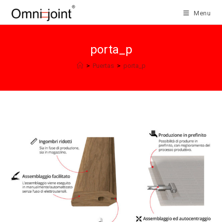
Salta
Menu
al
contenuto
porta_p
>
Puertas
>
porta_p