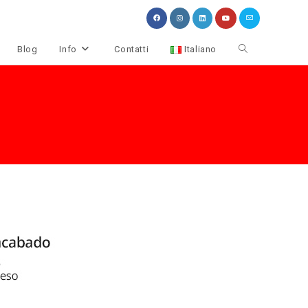
Attiva/disattiva
Blog
Info
Contatti
Italiano
la
ricerca
sul
sito
web